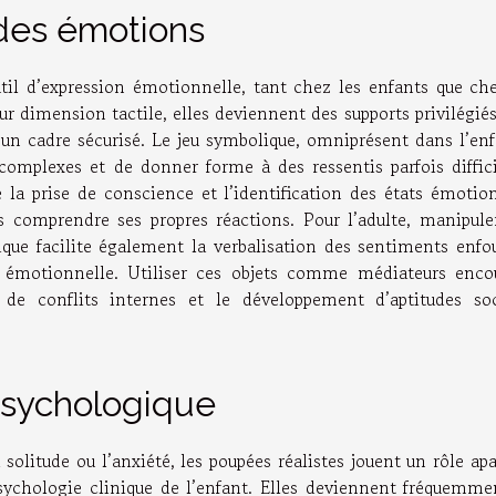
 des émotions
util d’expression émotionnelle, tant chez les enfants que che
eur dimension tactile, elles deviennent des supports privilégié
un cadre sécurisé. Le jeu symbolique, omniprésent dans l’enf
omplexes et de donner forme à des ressentis parfois diffici
e la prise de conscience et l’identification des états émotio
s comprendre ses propres réactions. Pour l’adulte, manipule
que facilite également la verbalisation des sentiments enfou
nce émotionnelle. Utiliser ces objets comme médiateurs enco
 de conflits internes et le développement d’aptitudes soc
psychologique
solitude ou l’anxiété, les poupées réalistes jouent un rôle ap
sychologie clinique de l’enfant. Elles deviennent fréquemme