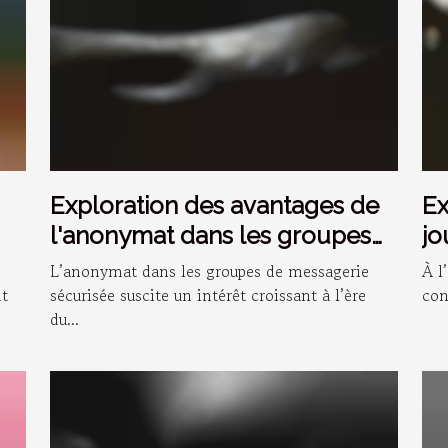
Exploration des avantages de
Ex
l'anonymat dans les groupes
jo
de messagerie sécurisée
le
L’anonymat dans les groupes de messagerie
À l
nt
sécurisée suscite un intérêt croissant à l’ère
con
du...