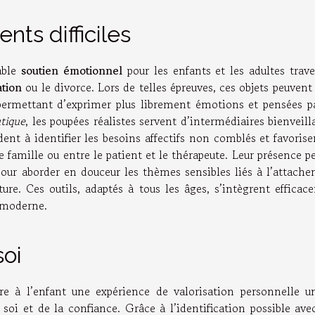
nts difficiles
table
soutien émotionnel
pour les enfants et les adultes trave
ation
ou le divorce. Lors de telles épreuves, ces objets peuvent 
permettant d’exprimer plus librement émotions et pensées pa
tique
, les poupées réalistes servent d’intermédiaires bienveill
aident à identifier les besoins affectifs non comblés et favoris
 famille ou entre le patient et le thérapeute. Leur présence 
pour aborder en douceur les thèmes sensibles liés à l’attache
ture. Ces outils, adaptés à tous les âges, s’intègrent effica
 moderne.
soi
fre à l’enfant une expérience de valorisation personnelle un
soi et de la confiance. Grâce à l’identification possible ave