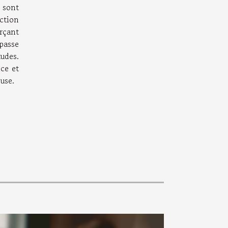
 sont
ction
orçant
passe
udes.
ce et
use.