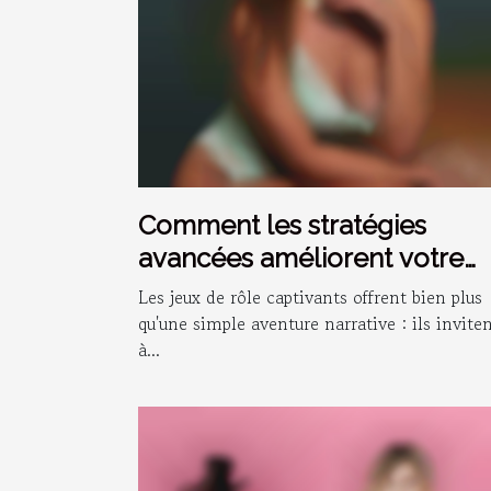
Comment les stratégies
avancées améliorent votre
expérience dans les RPG ?
Les jeux de rôle captivants offrent bien plus
qu'une simple aventure narrative : ils invite
à...