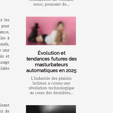
essor, poussant de...
z les
s pour
ance,
les à
nnels,
r une
Évolution et
is et
tendances futures des
urage
masturbateurs
iales
automatiques en 2025
L'industrie des plaisirs
intimes a connu une
révolution technologique
au cours des dernières...
aisant
nt de