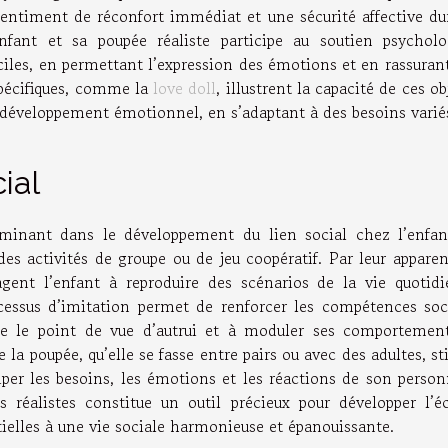
 sentiment de réconfort immédiat et une sécurité affective du
nfant et sa poupée réaliste participe au soutien psycholo
ciles, en permettant l’expression des émotions et en rassuran
spécifiques, comme la
love doll
, illustrent la capacité de ces ob
 développement émotionnel, en s’adaptant à des besoins varié
ial
rminant dans le développement du lien social chez l’enfan
 des activités de groupe ou de jeu coopératif. Par leur appare
agent l’enfant à reproduire des scénarios de la vie quotidi
ocessus d’imitation permet de renforcer les compétences soci
te le point de vue d’autrui et à moduler ses comportemen
 la poupée, qu’elle se fasse entre pairs ou avec des adultes, s
iper les besoins, les émotions et les réactions de son person
s réalistes constitue un outil précieux pour développer l’éc
ntielles à une vie sociale harmonieuse et épanouissante.