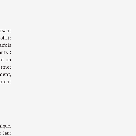
rsant
offrir
rfois
ants :
ent un
permet
ment,
cement
ique,
c leur