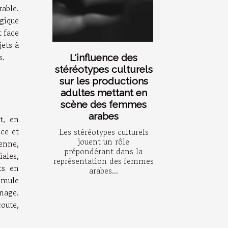
rable.
gique
t face
jets à
s.
L'influence des
stéréotypes culturels
sur les productions
adultes mettant en
scène des femmes
arabes
t, en
nce et
Les stéréotypes culturels
jouent un rôle
enne,
prépondérant dans la
ales,
représentation des femmes
ts en
arabes...
timule
nage.
oute,