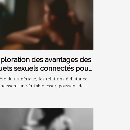
ploration des avantages des
uets sexuels connectés pour
s relations à distance
’ère du numérique, les relations à distance
naissent un véritable essor, poussant de...